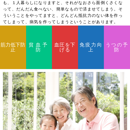
も、１人暮らしになりますと、それがなおさら面倒くさくな
って、だんだん食べない、簡単なもので済ませてしまう。そ
ういうことをやってますと、どんどん抵抗力のない体を作っ
てしまって、病気を作ってしまうということがあります。
筋力低下防
貧血予
血圧を下
免疫力向
うつの予
止
防
げる
上
防