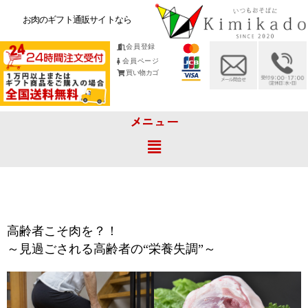
お肉のギフト通販サイトなら
会員登録
会員ページ
買い物カゴ
メニュー
高齢者こそ肉を？！
～見過ごされる高齢者の“栄養失調”～