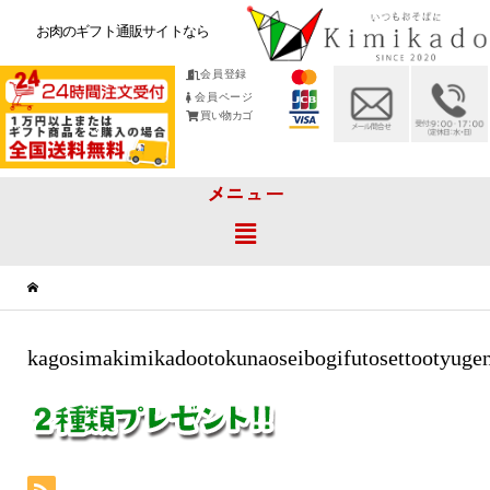
お肉のギフト通販サイトなら
会員登録
会員ページ
買い物カゴ
メニュー
kagosimakimikadootokunaoseibogifutosettootyuge