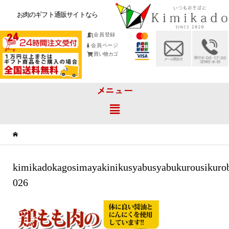
お肉のギフト通販サイトなら
会員登録
会員ページ
買い物カゴ
メニュー
kimikadokagosimayakinikusyabusyabukurousikuro
026