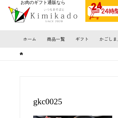
お肉のギフト通販なら
ホーム
商品一覧
ギフト
かごしま
gkc0025