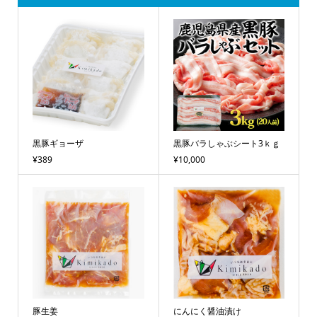
黒豚ギョーザ
黒豚バラしゃぶシート3ｋｇ
¥389
¥10,000
豚生姜
にんにく醤油漬け