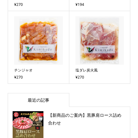
¥270
¥194
チンジャオ
塩ダレ炭火風
¥270
¥270
最近の記事
【新商品のご案内】黒豚肩ロース詰め
合わせ