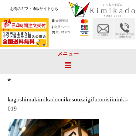
お肉のギフト通販サイトなら
会員登録
会員ページ
買い物カゴ
メニュー
kagoshimakimikadoonikusouzaigifutooisiininki-
019