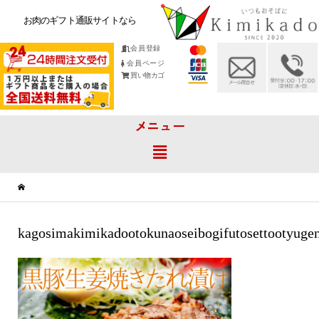
お肉のギフト通販サイトなら
会員登録
会員ページ
買い物カゴ
メニュー
kagosimakimikadootokunaoseibogifutosettootyuge