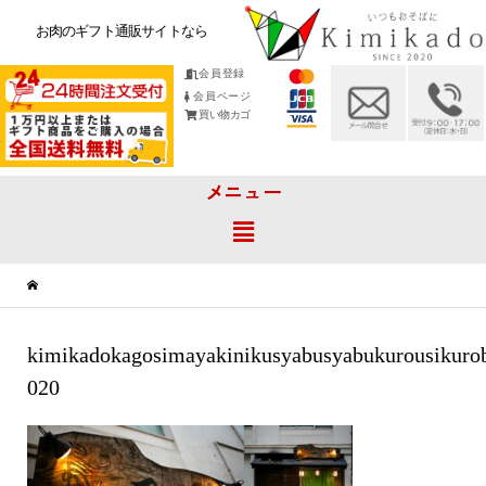
お肉のギフト通販サイトなら
会員登録
会員ページ
買い物カゴ
メニュー
kimikadokagosimayakinikusyabusyabukurousikuro
020