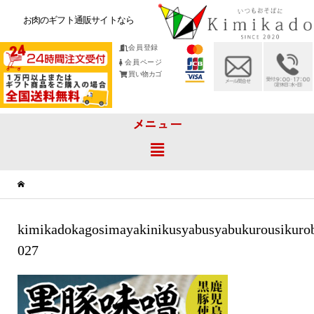
お肉のギフト通販サイトなら
会員登録
会員ページ
買い物カゴ
メニュー
kimikadokagosimayakinikusyabusyabukurousikuro
027